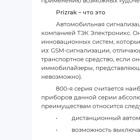
применению возможных «удочек
Prizrak – что это
Автомобильная сигнализац
компанией ТЭК Электроникс. О
инновационных систем, которы
из: GSM-сигнализации, отлича
транспортное средство, если он
иммобилайзеры, представляющи
невозможно).
800-я серия считается на
приборов данной серии абсолют
преимуществам относится след
• дистанционный автомат
• возможность выключать