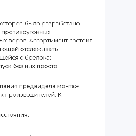
которое было разработано
д противоугонных
х воров. Ассортимент состоит
яющей отслеживать
ющейся с брелока;
уск без них просто
мпания предвидела монтаж
х производителей. К
сстояния;