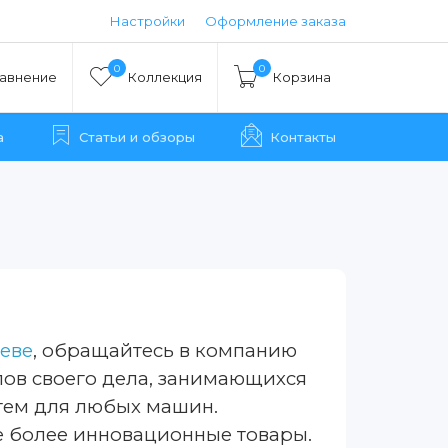
Настройки
Оформление заказа
0
0
авнение
Коллекция
Корзина
а
Статьи и обзоры
Контакты
иеве
, обращайтесь в компанию
лов своего дела, занимающихся
стем для любых машин.
е более инновационные товары.