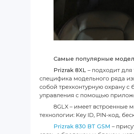
Самые популярные модели
Prizrak
8XL
– подходит для 
специфика модельного ряда из
собой трехконтурную охрану с
управления с помощью приложе
8GLX – имеет встроенные 
технологии: Key ID, PIN-код, б
Prizrak
830 BT GSM
– прису