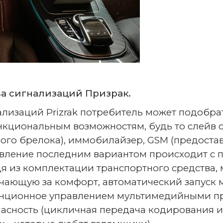
а сигнализаций Призрак.
нализаций Prizrak потребитель может подобр
нкциональным возможностям, будь то слейв 
ого брелока), иммобилайзер, GSM (предоста
равление последним вариантом происходит с
 из комплектации транспортного средства, 
ающую за комфорт, автоматический запуск м
анционное управлением мультимедийными п
пасность (цикличная передача кодирования 