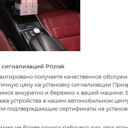
х сигнализаций
Prizrak
рантировано получаете качественное обслужи
ичную цену на установку сигнализации Призр
симся аккуратно и бережно к вашей машине. Е
тажа устройства в нашем автомобильном цен
ли подтверждающие сертификаты на установк
мает не более одного рабочего дня, при эт