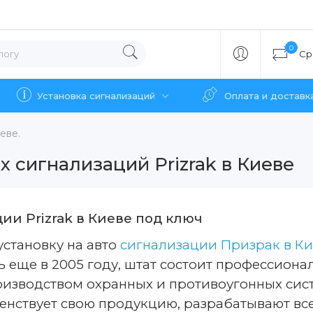
0
Ср
Установка сигнализаций
Оплата и доставк
еве.
 сигнализаций Prizrak в Киеве
ии Prizrak в Киеве под ключ
установку на авто
сигнализации Призрак в К
ь еще в 2005 году, штат состоит профессиона
роизводством охранных и противоугонных си
енствует свою продукцию, разрабатывают вс