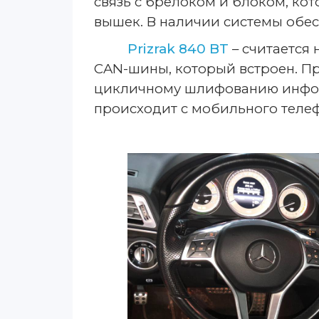
связь с брелоком и блоком, ко
вышек. В наличии системы обес
Prizrak
840 BT
– считается
CAN-шины, который встроен. Пр
цикличному шлифованию информ
происходит с мобильного теле