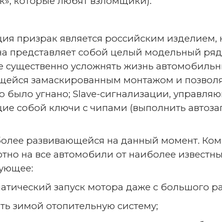
», которые любят взломщики).
ия призрак является российским изделием, 
на представляет собой целый модельный ря
е существенно усложнять жизнь автомобильны
ющейся замаскированным монтажом и позвол
о было угнано; Slave-сигнализации, управля
е собой ключи с чипами (выполнить автозап
иболее развивающейся на данный момент. Ко
но на все автомобили от наиболее известны
ующее:
ический запуск мотора даже с большого ра
 зимой отопительную систему;