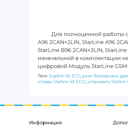
Для
полноценной работы
А96 2
CAN
+2
LIN
,
StarLine
A
96 2
CA
StarLine
B
96 2
CAN
+2
LIN
,
StarLine
изначальной в комплектации не
цыфровой Модуль StarLine GSM+
Теги:
Starline R6 ECO
,
реле блокировки двиг
отзывы Starline R6 ECO
,
установить Starline
Информация
Допол