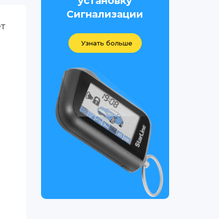
установку
Сигнализации
ет
Узнать больше