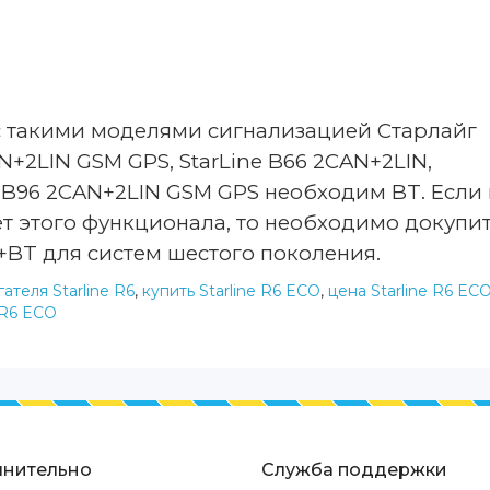
с такими моделями сигнализацией Старлайг
N
+2
LIN
GSM
GPS
,
StarLine
B
66 2
CAN
+2
LIN
,
B
96 2
CAN
+2
LIN
GSM
GPS
необходим
BT
. Если 
т этого функционала, то необходимо докупи
BT для систем шестого поколения.
ателя Starline R6
,
купить Starline R6 ECO
,
цена Starline R6 EC
 R6 ECO
нительно
Служба поддержки