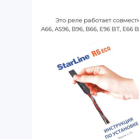
Это реле
работает совмест
A66, AS96, B96, B66, E96 BT, E66 B