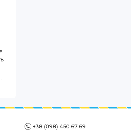
в
ть
O
,
+38 (098) 450 67 69