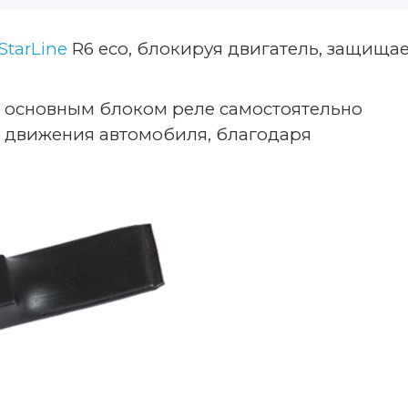
Star
L
ine
R6 eco, блокируя двигатель, защища
 основным блоком
реле
самостоятельно
у движения
автомобиля
, благодаря