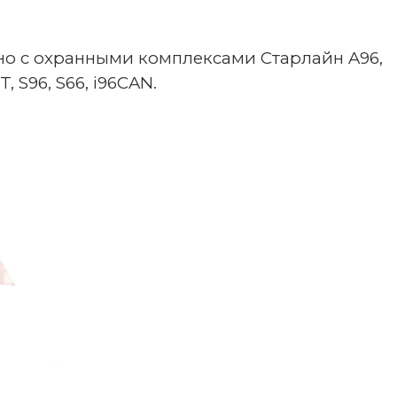
но с охранными комплексами Старлайн A96,
T, S96, S66, i96CAN.