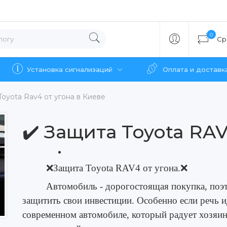
0
Ср
Установка сигнализаций
Оплата и доставк
Toyota Rav4 от угона в Киеве
✔️ Защита Toyota RAV
❌
Защита Toyota RAV4 от угона.
❌
Автомобиль - дорогостоящая покупка, поэт
защитить свои инвестиции. Особенно если речь 
современном автомобиле, который радует хозяи