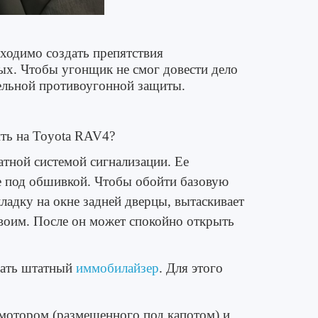
бходимо создать препятствия
ых. Чтобы угонщик не смог довести дело
тельной противоугонной защиты.
ть на Toyota RAV4?
тной системой сигнализации. Ее
е под обшивкой. Чтобы обойти базовую
адку на окне задней дверцы, вытаскивает
своим. После он может спокойно открыть
вать штатный
иммобилайзер
. Для этого
отором (размещенного под капотом) и