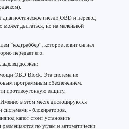
рдачком).
диагностическое гнездо OBD и перевод
 может двигаться, но на маленькой
ем "кодграббер", которое ловит сигнал
орно передает его.
владелец должен:
ощи OBD Block. Эта система не
азовым программным обеспечением.
ти противоугонную защиту.
Именно в этом месте дислоцируются
 системами - блокираторов,
ния
под капот стоит установить
 размещаются по углам и автоматически