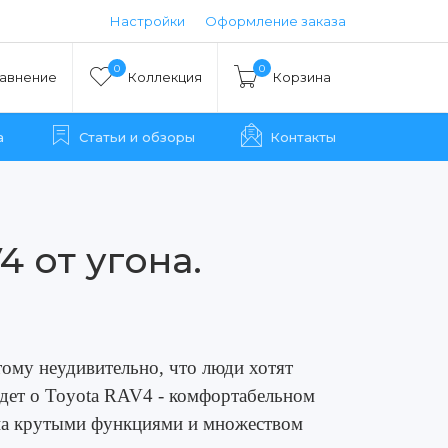
Настройки
Оформление заказа
0
0
авнение
Коллекция
Корзина
а
Статьи и обзоры
Контакты
4 от угона.
ому неудивительно, что люди хотят
идет о Toyota RAV4 - комфортабельном
на крутыми функциями и множеством