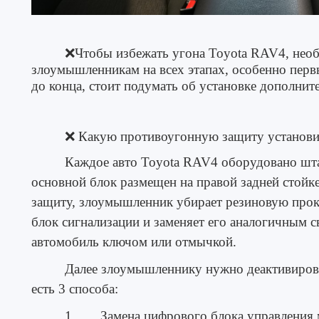
❌Чтобы избежать
угона Toyota RAV4
, нео
злоумышленникам на всех этапах, особенно перв
до конца, стоит подумать об установке дополни
❌
Какую противоугонную защиту установи
Каждое авто Toyota RAV4 оборудовано шта
основной блок размещен на правой задней стойк
защиту, злоумышленник убирает резиновую прокл
блок сигнализации и заменяет его аналогичным 
автомобиль ключом или отмычкой.
Далее злоумышленнику нужно деактивиро
есть 3 способа:
1. Замена цифрового блока управления м