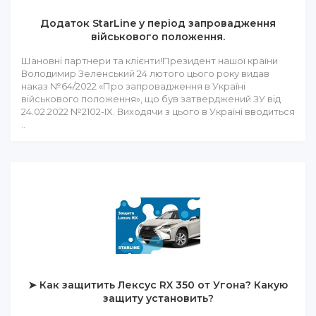
Додаток StarLine у період запровадження
військового положення.
Шановні партнери та клієнти!Президент нашої країни
Володимир Зеленський 24 лютого цього року видав
наказ №64/2022 «Про запровадження в Україні
військового положення», що був затверджений ЗУ від
24.02.2022 №2102-IX. Виходячи з цього в Україні вводиться
..
➤ Как защитить Лексус RX 350 от Угона? Какую
защиту установить?