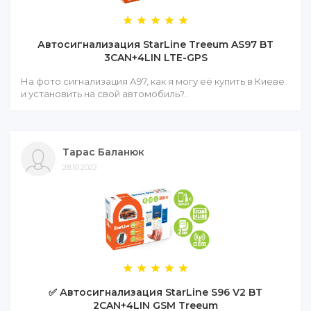
Автосигнализация StarLine Treeum AS97 BT
3CAN+4LIN LTE-GPS
На фото сигнализация А97, как я могу её купить в Киеве
и установить на свой автомобиль?..
Тарас Баланюк
28.10.2022
✅ Автосигнализация StarLine S96 V2 BT
2CAN+4LIN GSM Treeum