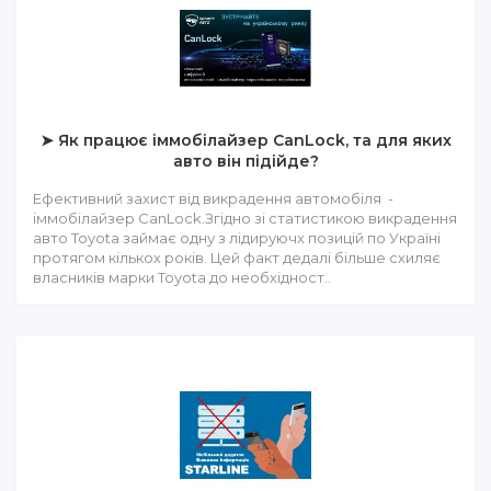
➤ Як працює іммобілайзер CanLock, та для яких
авто він підійде?
Ефективний захист від викрадення автомобіля -
іммобілайзер CanLock.Згідно зі статистикою викрадення
авто Toyota займає одну з лідируючх позицій по Україні
протягом кількох років. Цей факт дедалі більше схиляє
власників марки Toyota до необхідност..