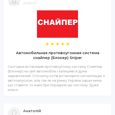
26.08.2025
Автомобильная противоугонная система
снайпер (Блокер) Sniper
Сьогодня встановив противоугонну систему Снайпер
(Блокер) на свій автомобіль і залишився дуже
задоволений. Спочатку хотів встановити сигналізацію з
автозапуском, але так як на ринку України зараз нема
що ставити, то майстри порадили цю систему. Дуже
класн..
Анатолій