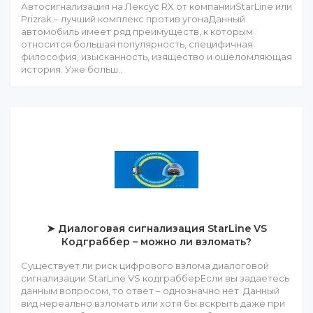
Автосигнализация на Лексус RX от компанииStarLine или
Prizrak – лучший комплекс против угонаДанный
автомобиль имеет ряд преимуществ, к которым
относится большая популярность, специфичная
философия, изысканность, изящество и ошеломляющая
история. Уже больш..
➤ Диалоговая сигнализация StarLine VS
Кодграббер – можно ли взломать?
Существует ли риск цифрового взлома диалоговой
сигнализации StarLine VS кодграбберЕсли вы задаетесь
данным вопросом, то ответ – однозначно нет. Данный
вид нереально взломать или хотя бы вскрыть даже при