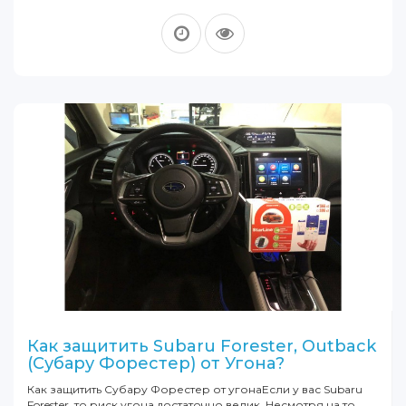
Как защитить Subaru Forester, Оutback
(Субару Форестер) от Угона?
Как защитить Субару Форестер от угонаЕсли у вас Subaru
Forester, то риск угона достаточно велик. Несмотря на то,