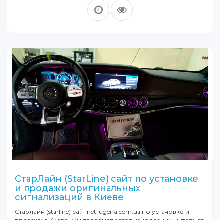
СтарЛайн (StarLine) сайт по установке
и продажи оригинальных
сигнализаций в Киеве
Старлайн (starline) сайт net-ugona.com.ua по установке и
продажи в Киеве. Мы являемся авторизированым интернет